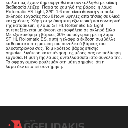
κοιλότητες έχουν δημιουργηθεί και συγκολληθεί με ειδική
διαδικασία λέιζερ. Παρά το χαμηλό της βάρος, η λάμα
Rollomatic ES Light, 3/8", 1.6 mm είναι ιδανική για πολύ
σκληρές εργασίες που θέτουν υψηλές απαιτήσεις σε υλικά
και χρήστες. Χάρη στην άκαμπτη εξωτερική και εσωτερική
της κατασκευή, η λάμα STIHL Rollomatic ES Light
αντεπεξέρχεται με άνεση και ασφάλεια σε σκληρό ξύλο
Με εξοικονόμηση βάρους 30% σε σύγκριση με τη λάμα
STIHL Rollomatic ES, αυτή η ελαφριά έκδοση συμβάλλει
καθοριστικά στη μείωση του συνολικού βάρους του
αλυσοπριόνου σας. Το μικρότερο βάρος επίσης
σημαίνει λιγότερη καταπόνηση της μέσης σας σε πολύωρη
εργασία. Η μύτη της λάμας ανταλλάσσεται στο σύνολο της.
Το σφραγισμένο ρουλεμάν στη μύτη σημαίνει ότι η
λάμα δεν απαιτεί συντήρηση.