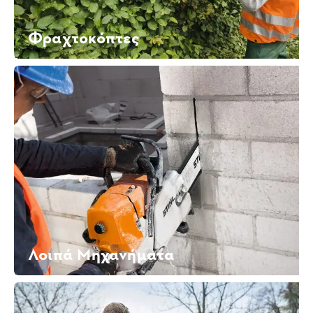
Φραχτοκόπτες
Λοιπά Μηχανήματα