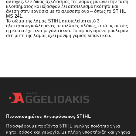
αντοχές. Ο ειδικός σχεδιασμός της λάμας μειώνει την τάση
κλοτσήματος και εξασφαλίζει αποτελεσματικότητα και
άνεση στην εργασία με το αλυσοπρίονο – όπως το
STIHL
MS 241
.
Το σώμα της λάμας STIHL αποτελείται από 3
ηλεκτροσυγκολλημένες μεταλλικές πλάκες, από τις οποίες
η μεσαία έχει ένα μεγάλο κενό. Το σφραγισμένο ρουλεμάν
στη μύτη της λάμας έχει μόνιμη γέμιση λιπαντικού.
Πιστοποιημένος Αντιπρόσωπος STIHL
Προσφέρουμε προϊόντα STIHL υψηλής ποιότητας για
κήπο, δάσος και γεωργία, με πλήρη υποστήριξη και γνήσια