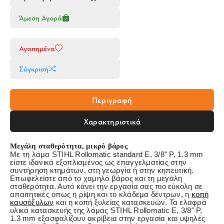
Άμεση Αγορά
Αγαπημένα
Σύγκριση
Περιγραφή
Χαρακτηριστικά
Μεγάλη σταθερότητα, μικρό βάρος
Με τη λάμα STIHL Rollomatic standard E, 3/8" P, 1.3 mm
είστε ιδανικά εξοπλισμένος ως επαγγελματίας στην
συντήρηση κτημάτων, στη γεωργία ή στην κηπευτική.
Επωφελείστε από το χαμηλό βάρος και τη μεγάλη
σταθερότητα. Αυτό κάνει την εργασία σας πιο εύκολη σε
απαιτητικές όπως η ρίψη και το κλάδεμα δέντρων, η
κοπή
καυσόξυλων
και η κοπή ξυλείας κατασκευών. Τα ελαφρά
υλικά κατασκευής της λάμας STIHL Rollomatic E, 3/8" P,
1.3 mm εξασφαλίζουν ακρίβεια στην εργασία και υψηλές