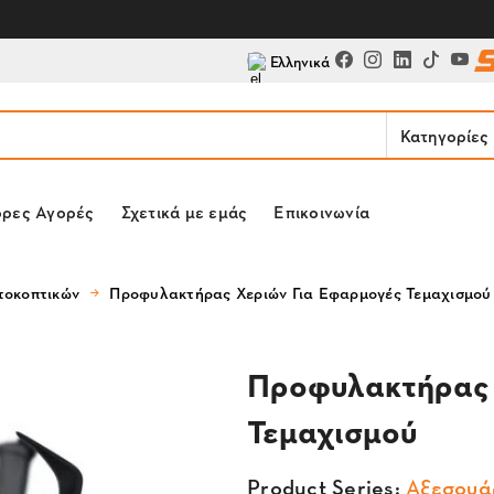
Ελληνικά
Κατηγορίες
ορες Αγορές
Σχετικά με εμάς
Επικοινωνία
τοκοπτικών
Προφυλακτήρας Χεριών Για Εφαρμογές Τεμαχισμού
Προφυλακτήρας 
Τεμαχισμού
Product Series:
Αξεσουά