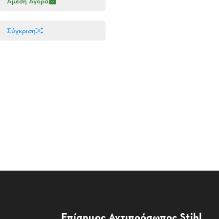
Άμεση Αγορά
Σύγκριση
Επίσημος Αντιπρόσωπος Stihl