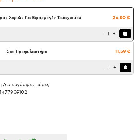
ας Χεριών Για Εφαρμογές Τεμαχισμού
26,80 €
1
-
+
Σετ Προφυλακτήρα
11,59 €
1
-
+
 3-5 εργάσιμες μέρες
1477909102