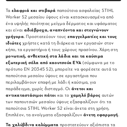
Τα
ελαφριά και στιβαρά
παπούτσια ασφαλείας STIHL
Worker S2 μεσαίου ύψους είναι κατασκευασμένα από
ένα υψηλής ποιότητας μείγμα δέρματος και υφάσματος
και είναι
αδιάβροχα, αναπνέοντα και στεγνώνουν
γρήγορα
. Προστατεύουν τους
επαγγελματίες και τους
ιδιώτες
χρήστες κατά τη διάρκεια των εργασιών στον
κήπο, τα εργαστήρια ή τους χώρους πρασίνου. Χάρη στη
μονωτική, ανθεκτική στα λάδια και τα καύσιμα
εξωτερική σόλα από καουτσούκ EVA
(σύμφωνα με το
πρότυπο EN 20345 S2), μπορείτε να φορέσετε αυτά τα
παπούτσια μεσαίου ύψους σε εργαστήρια που
περιλαμβάνουν επαφή με λάδι ή καύσιμα, για
παράδειγμα, χωρίς δισταγμό. Οι
άνετοι και
αντικαταστάσιμοι πάτοι
και το
χαμηλό βάρος
αυτών
των παπουτσιών μεσαίου ύψους εξασφαλίζουν ότι τα
παπούτσια STIHL Worker S2 είναι άνετα στη χρήση.
Επιπλέον, τα ανοίγματα εξασφαλίζουν
άνετη εφαρμογή
.
Τα χαλύβδινα καλύμματα
προστατεύουν αξιόπιστα τα