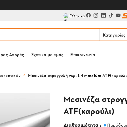
Ελληνικά
Κατηγορίες
ορες Αγορές
Σχετικά με εμάς
Επικοινωνία
τοκοπτικών
Μεσινέζα στρογγυλή γκρι 1,4 mmx16m ATF(καρούλι
Μεσινέζα στρογ
ATF(καρούλι)
Διαθεσιμότητα :
Παράδοση