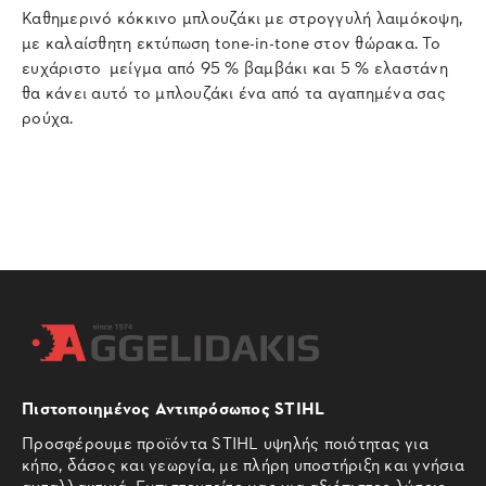
Καθημερινό κόκκινο μπλουζάκι με στρογγυλή λαιμόκοψη,
με καλαίσθητη εκτύπωση tone-in-tone στον θώρακα. Το
ευχάριστο μείγμα από 95 % βαμβάκι και 5 % ελαστάνη
θα κάνει αυτό το μπλουζάκι ένα από τα αγαπημένα σας
ρούχα.
Πιστοποιημένος Αντιπρόσωπος STIHL
Προσφέρουμε προϊόντα STIHL υψηλής ποιότητας για
κήπο, δάσος και γεωργία, με πλήρη υποστήριξη και γνήσια
ανταλλακτικά. Εμπιστευτείτε μας για αξιόπιστες λύσεις