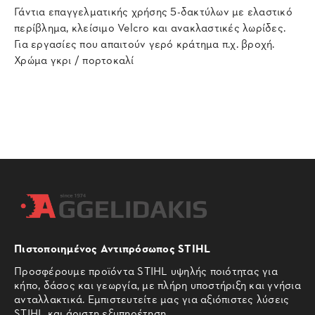
Γάντια επαγγελματικής χρήσης 5-δακτύλων με ελαστικό
περίβλημα, κλείσιμο Velcro και ανακλαστικές λωρίδες.
Για εργασίες που απαιτούν γερό κράτημα π.χ. βροχή.
Χρώμα γκρι / πορτοκαλί
Πιστοποιημένος Αντιπρόσωπος STIHL
Προσφέρουμε προϊόντα STIHL υψηλής ποιότητας για
κήπο, δάσος και γεωργία, με πλήρη υποστήριξη και γνήσια
ανταλλακτικά. Εμπιστευτείτε μας για αξιόπιστες λύσεις
STIHL και άριστη εξυπηρέτηση.