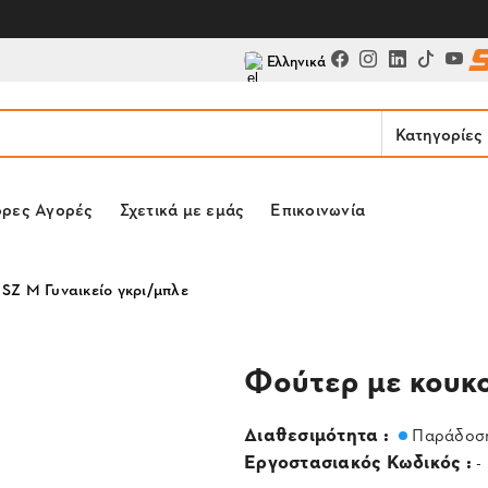
Ελληνικά
Κατηγορίες
ορες Αγορές
Σχετικά με εμάς
Επικοινωνία
SZ M Γυναικείο γκρι/μπλε
Φούτερ με κουκο
Διαθεσιμότητα :
Παράδοση
Εργοστασιακός Κωδικός :
-