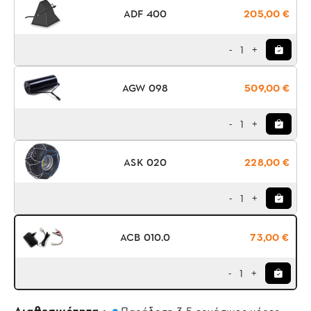
ADF 400
205,00 €
1
-
+
AGW 098
509,00 €
1
-
+
ASK 020
228,00 €
1
-
+
ACB 010.0
73,00 €
1
-
+
Διαθεσιμότητα :
Παράδοση 3-5 εργάσιμες μέρες