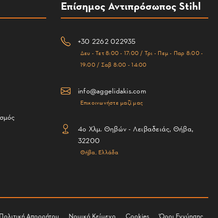
Επίσημος Αντιπρόσωπος Stihl
+30 2262 022935
Δευ - Τετ 8:00 - 17:00 / Τρι - Πεμ - Παρ 8:00 -
19:00 / Σαβ 8:00 - 14:00
info@aggelidakis.com
Επικοινωνήστε μαζί μας
ισμός
4ο Χλμ. Θηβών - Λειβαδειάς, Θήβα,
32200
Θήβα, Ελλάδα
Πολιτική Απορρήτου
Νομικό Κείμενο
Cookies
Όροι Εγγύησης