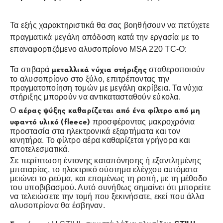
Τα εξής χαρακτηριστικά θα σας βοηθήσουν να πετύχετε
πραγματικά μεγάλη απόδοση κατά την εργασία με το
επαναφορτιζόμενο αλυσοπρίονο MSA 220 TC-O:
μεταλλικά νύχια στήριξης
Τα στιβαρά
σταθεροποιούν
το αλυσοπρίονο στο ξύλο, επιτρέποντας την
πραγματοποίηση τομών με μεγάλη ακρίβεια. Τα νύχια
στήριξης μπορούν να αντικατασταθούν εύκολα.
αέρας ψύξης καθαρίζεται από ένα φίλτρο από μη
Ο
υφαντό υλικό (fleece)
προσφέροντας μακροχρόνια
προστασία στα ηλεκτρονικά εξαρτήματα και τον
κινητήρα. Το φίλτρο αέρα καθαρίζεται γρήγορα και
αποτελεσματικά.
Σε περίπτωση έντονης καταπόνησης ή εξαντλημένης
μπαταρίας, το ηλεκτρικό σύστημα ελέγχου αυτόματα
μειώνει το ρεύμα, και επομένως τη ροπή, με τη μέθοδο
του υποβιβασμού. Αυτό συνήθως σημαίνει ότι μπορείτε
να τελειώσετε την τομή που ξεκινήσατε, εκεί που άλλα
αλυσοπρίονα θα έσβηναν.