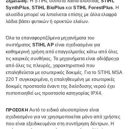
Σημείωση:
: Η STIHL συνιστά λάδια αλυσίδας
STIHL
SynthPlus
,
STIHL BioPlus
και
STIHL ForestPlus
. Η
αλυσίδα μπορεί να λιπαίνεται επίσης με άλλα ελαφρά
λάδια βάσει φυτικών ή ορυκτών ελαίων.
Όλα τα επαναφορτιζόμενα μηχανήματα του
συστήματος
STIHL AP
είναι σχεδιασμένα για
καθημερινή χρήση από επαγγελματίες κάτω από όλες
τις καιρικές συνθήκες. Τα μηχανήματα είναι αδιάβροχα
από όλες τις πλευρές, χαρακτηριστικό που
επαληθεύεται με εσωτερικές δοκιμές. Για το STIHL MSA
220 T συγκεκριμένα, η επαληθευμένη με εσωτερικές
δοκιμές προστασία έναντι της διείσδυσης νερού έχει
πιστοποιηθεί ως προστασία κατηγορίας IPX4.
ΠΡΟΣΟΧΗ
Αυτό το ειδικό αλυσοπρίονο είναι
σχεδιασμένο για να χρησιμοποιείται μόνο από χρήστες
που είναι εξειδικευμένοι στη συντήρηση δέντρων. Η