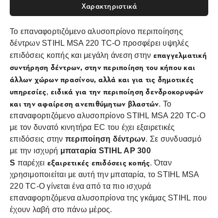
Χαρακτηριστικά
Το επαναφορτιζόμενο αλυσοπρίονο περιποίησης
δέντρων STIHL MSA 220 TC-O προσφέρει υψηλές
επαγγελματική
επιδόσεις κοπής και μεγάλη άνεση στην
συντήρηση δέντρων, στην περιποίηση του κήπου και
άλλων χώρων πρασίνου, αλλά και για τις δημοτικές
υπηρεσίες
ειδικά για την περιποίηση δενδροκορυφών
,
και την αφαίρεση ανεπιθύμητων βλαστών
. Το
επαναφορτιζόμενο αλυσοπρίονο STIHL MSA 220 TC-O
με τον δυνατό κινητήρα EC του έχει εξαιρετικές
επιδόσεις στην
περιποίηση δέντρων
. Σε συνδυασμό
με την ισχυρή
μπαταρία STIHL AP 300
εξαιρετικές επιδόσεις κοπής
S
παρέχει
. Όταν
χρησιμοποιείται με αυτή την μπαταρία, το STIHL MSA
220 TC-O γίνεται ένα από τα πιο ισχυρά
επαναφορτιζόμενα αλυσοπρίονα της γκάμας STIHL που
έχουν λαβή στο πάνω μέρος.