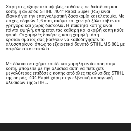
Χάρη στις εξαιρετικά υψηλές επιδόσεις σε διείσδυση και
κοπή, η αλυσίδα STIHL .404" Rapid Super (RS) είναι
ιδανική για την επαγγελματική δασοκομία και υλοτομία. Με
πάχος οδηγών 1,6 mm, ακόμα και χοντρά ξύλα κόβονται
γρήγορα και χωρίς δυσκολία. Η ποιότητα κοπής είναι
πάντα υψηλή, επιτρέποντας καθαρή και ακριβή κοπή κάθε
φορά. Οι χαμηλές δονήσεις και η χαμηλή τάση
κροταλίσματος σάς βοηθούν να καθοδηγήσετε το
αλυσοπρίονο, όπως το εξαιρετικά δυνατό STIHL MS 881 με
ασφάλεια και ευκολία.
Με δόντια σε σχήμα κοπίδι και χαμηλή αντίσταση στην
κοπή, μπορείτε με την αλυσίδα αυτή να πετύχετε
μεγαλύτερες επιδόσεις κοπής από όλες τις αλυσίδες STIHL
της σειράς .404 Rapid χάρη στην ελβετική παραγωγή
αλυσίδων της STIHL.