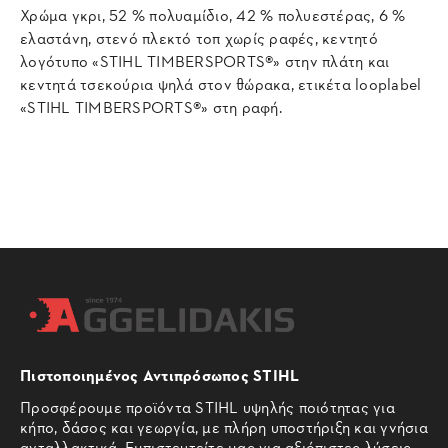
Χρώμα γκρι, 52 % πολυαμίδιο, 42 % πολυεστέρας, 6 %
ελαστάνη, στενό πλεκτό τοπ χωρίς ραφές, κεντητό
λογότυπο «STIHL TIMBERSPORTS®» στην πλάτη και
κεντητά τσεκούρια ψηλά στον θώρακα, ετικέτα looplabel
«STIHL TIMBERSPORTS®» στη ραφή.
Πιστοποιημένος Αντιπρόσωπος STIHL
Προσφέρουμε προϊόντα STIHL υψηλής ποιότητας για
κήπο, δάσος και γεωργία, με πλήρη υποστήριξη και γνήσια
ανταλλακτικά. Εμπιστευτείτε μας για αξιόπιστες λύσεις