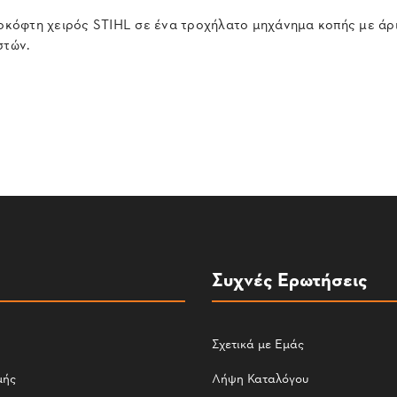
κόφτη χειρός STIHL σε ένα τροχήλατο μηχάνημα κοπής με άρισ
στών.
Συχνές Ερωτήσεις
Σχετικά με Εμάς
μής
Λήψη Καταλόγου