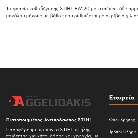
Το φορείο καθοδήγησης STIHL FW 20 μετατρέπει κάθε αρμο
μεγάλου μήκους με βάθος που ρυθμίζεται με ακρίβεια χιλιο
Εταιρεία
Πιστοποιημένος Αντιπρόσωπος STIHL
Όροι Χρήσης
Προσφέρουμε προϊόντα STIHL υψηλής
Τρόποι Πληρω
ποιότητας για κήπο, δάσος και γεωργία, με