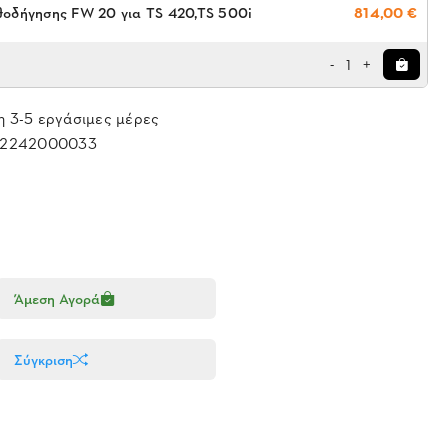
οδήγησης FW 20 για TS 420,TS 500i
814,00 €
1
-
+
 3-5 εργάσιμες μέρες
2242000033
Άμεση Αγορά
Σύγκριση